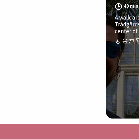
40 min
A walk a
Trädgårds
center o