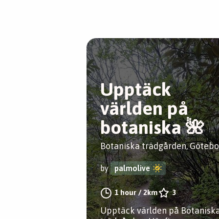
Upptäck
världen på
botaniska 🌺
Botaniska trädgården, Götebo
by
palmolive
1 hour
/
2km
3
Upptäck världen på Botanisk