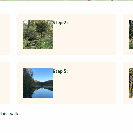
Step 2:
Step 5:
this walk.