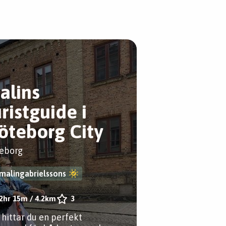
alins
uristguide i
öteborg City
eborg
malingabrielssons
2hr 15m
/
4.2km
3
 hittar du en perfekt