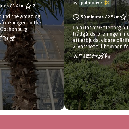
by
palmolive
utes
/
1.4km
2
round the amazing
50 minutes
/
2.5km
föreningen in the
I hjärtat av Göteborg hit
f Gothenburg
trädgårdsföreningen m
att erbjuda, vidare därif
vi vattnet till hamnen fö