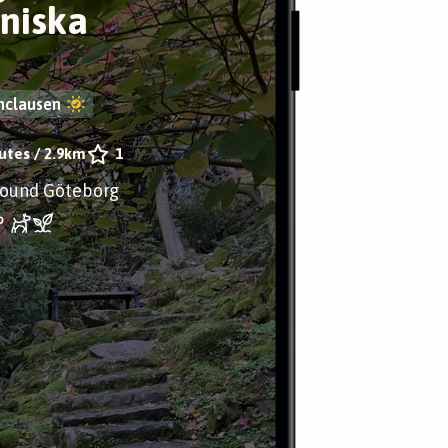
niska
hclausen
utes
/
2.9km
1
round Göteborg