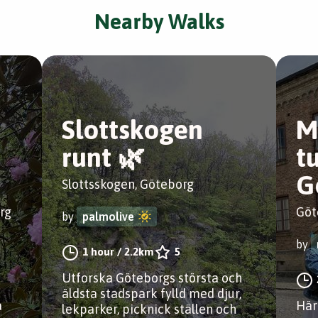
Nearby Walks
Slottskogen
M
runt 🌿
t
G
Slottsskogen, Göteborg
rg
Göt
by
palmolive
by
1 hour
/
2.2km
5
Utforska Göteborgs största och
äldsta stadspark fylld med djur,
a
Här
lekparker, picknick ställen och