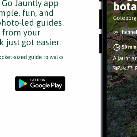
e Go Jauntly app
bota
mple, fun, and
Göteborg
 photo-led guides
s from your
by
hanna
 just got easier.
50 min
cket-sized guide to walks
A jaunt a