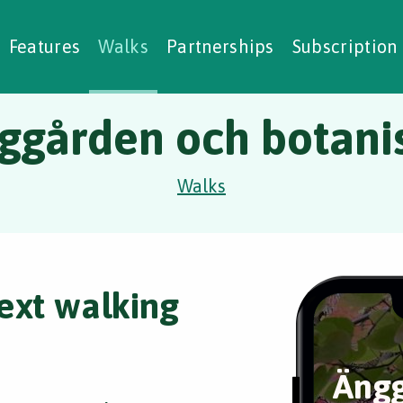
alking Challenges
Nature Notes
reating Walks
ase Studies
Social Prescribing
Features
Walks
Partnerships
Subscription
ggården och botani
Walks
ext walking
Ängg