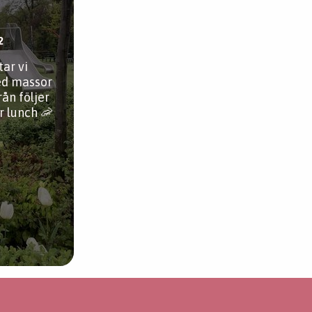
2
tar vi
ed massor
rån följer
r lunch 🦐