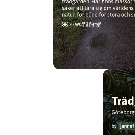
trädgården. Här finns massor 
saker att lära sig om världens
natur, för både för stora och 
Träd
Göteborg
by
jannef