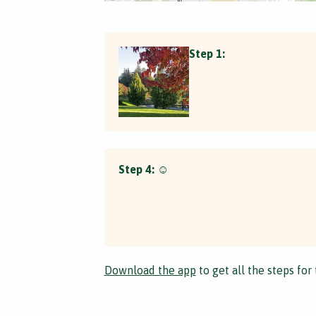
Step 1:
Step 4:
☺️
Download the app
to get all the steps for 