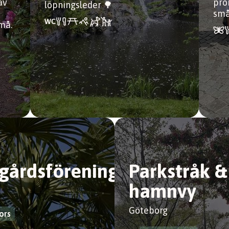
av
pro
löpningsleder 🌳
små
små.
gårdsföreningen
Parkstråk &
hamnvy
Göteborg
ors