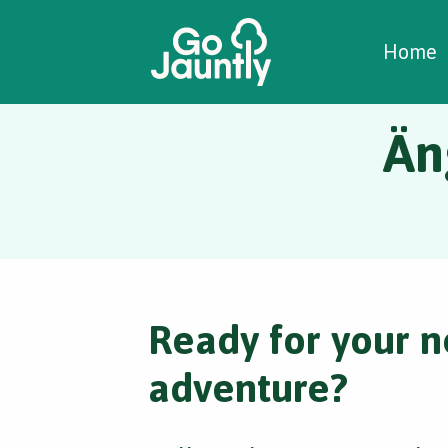
W
C
C
Home
Än
Ready for your n
adventure?