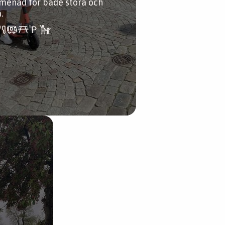
menad för både stora och
.